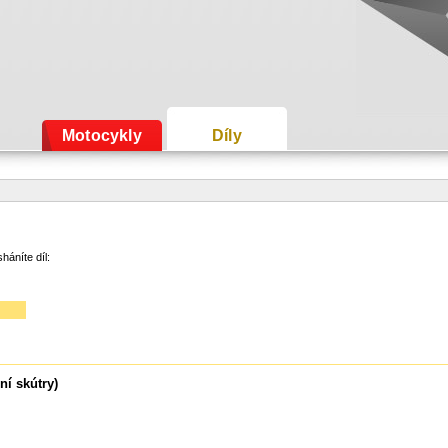
Motocykly
Díly
háníte díl:
ní skútry)