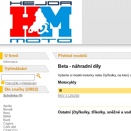
O firmě
Přehled modelů
Informace
Beta - náhradní díly
Vyhledávání
Vyberte si model motorky nebo čtyřkolky, na který s
Motocykly
Pokročilé vyhledávání
Dle značky (10812)
R
Schránka (0)
REV 3 125/200
Aprilia
Benelli
Ostatní (čtyřkolky, tříkolky, sněžné a vod
Beta
BMW
Buell
Cagiva
CAN-AM
CFMOTO