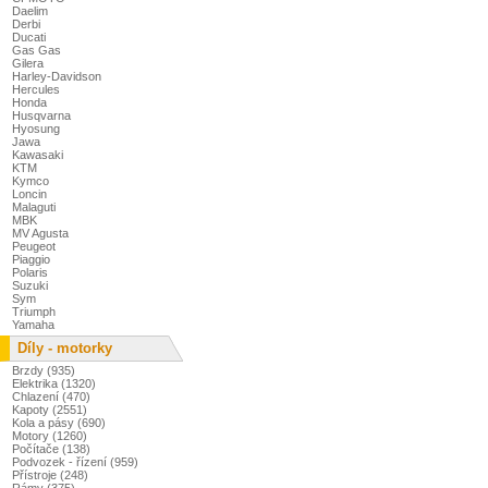
Daelim
Derbi
Ducati
Gas Gas
Gilera
Harley-Davidson
Hercules
Honda
Husqvarna
Hyosung
Jawa
Kawasaki
KTM
Kymco
Loncin
Malaguti
MBK
MV Agusta
Peugeot
Piaggio
Polaris
Suzuki
Sym
Triumph
Yamaha
Díly - motorky
Brzdy (935)
Elektrika (1320)
Chlazení (470)
Kapoty (2551)
Kola a pásy (690)
Motory (1260)
Počítače (138)
Podvozek - řízení (959)
Přístroje (248)
Rámy (375)