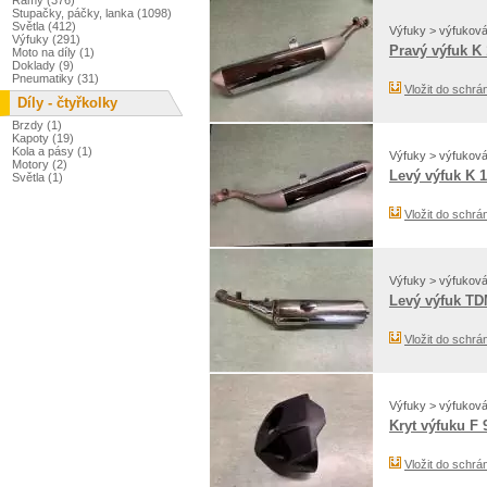
Stupačky, páčky, lanka (1098)
Světla (412)
Výfuky > výfukov
Výfuky (291)
Pravý výfuk K
Moto na díly (1)
Doklady (9)
Pneumatiky (31)
Vložit do schrá
Díly - čtyřkolky
Brzdy (1)
Kapoty (19)
Kola a pásy (1)
Výfuky > výfukov
Motory (2)
Levý výfuk K 
Světla (1)
Vložit do schrá
Výfuky > výfukov
Levý výfuk TD
Vložit do schrá
Výfuky > výfukov
Kryt výfuku F
Vložit do schrá