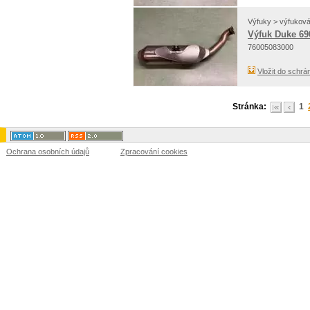
Výfuky > výfukov
Výfuk Duke 69
76005083000
Vložit do schrá
Stránka:
1
Ochrana osobních údajů
Zpracování cookies