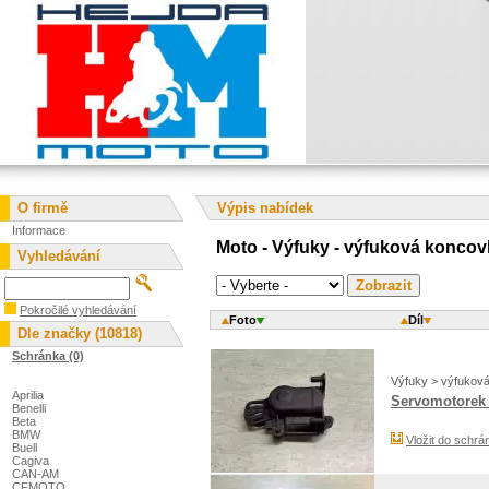
O firmě
Výpis nabídek
Informace
Moto - Výfuky - výfuková koncov
Vyhledávání
Pokročilé vyhledávání
Foto
Díl
Dle značky (10818)
Schránka (0)
Výfuky > výfukov
Aprilia
Servomotorek 
Benelli
Beta
BMW
Vložit do schrá
Buell
Cagiva
CAN-AM
CFMOTO