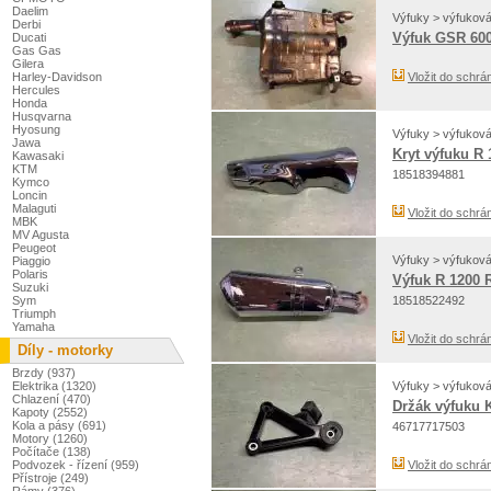
Daelim
Výfuky > výfukov
Derbi
Výfuk GSR 60
Ducati
Gas Gas
Gilera
Harley-Davidson
Vložit do schrá
Hercules
Honda
Husqvarna
Hyosung
Výfuky > výfukov
Jawa
Kryt výfuku R
Kawasaki
KTM
18518394881
Kymco
Loncin
Malaguti
Vložit do schrá
MBK
MV Agusta
Peugeot
Výfuky > výfukov
Piaggio
Polaris
Výfuk R 1200 
Suzuki
Sym
18518522492
Triumph
Yamaha
Vložit do schrá
Díly - motorky
Brzdy (937)
Výfuky > výfukov
Elektrika (1320)
Chlazení (470)
Držák výfuku 
Kapoty (2552)
Kola a pásy (691)
46717717503
Motory (1260)
Počítače (138)
Podvozek - řízení (959)
Vložit do schrá
Přístroje (249)
Rámy (376)